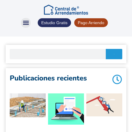
Estudio Gratis
Pago Arriendo
Seguro de Arriendo
Otros Servicios
Oficina Virtual
Publicaciones recientes